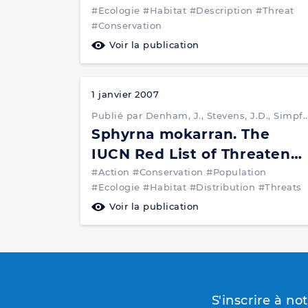
#Ecologie
#Habitat
#Description
#Threat
#Conservation
Voir la publication
1 janvier 2007
Publié par Denham, J., Stevens, J.D., Simpfendorfer, C., Heupel, M.R., Cliff, G., Morgan, A., Graham, R., Ducrocq, M., Dulvy, N.K., Seisay, M., Asber, M., Valenti, S.V., Litvinov, F., Martins, P., Le
Sphyrna mokarran. The
IUCN Red List of Threatene
Species
#Action
#Conservation
#Population
#Ecologie
#Habitat
#Distribution
#Threats
Voir la publication
S'inscrire à no