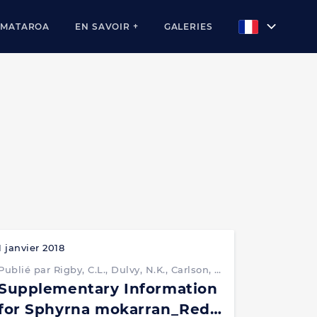
AMATAROA
EN SAVOIR +
GALERIES
1 janvier 2018
Publié par Rigby, C.L., Dulvy, N.K., Carlson, J., Fernando, D., Fordham, S., Jabado, R.W., Liu, K.M., Marshall, A., Pacoureau, N., Romanov, E., Sherley, R.B. & Winker, H.
Supplementary Information
for Sphyrna mokarran_Red