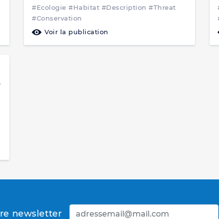
shark
#Ecologie
#Habitat
#Description
#Threat
#Conservation
Voir la publication
mine Ould Sidi, M., Tous, P. & Bucal, D.
d
tre newsletter