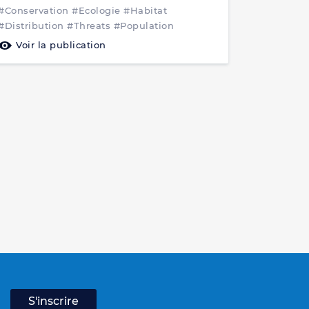
List IUCN
#Conservation
#Ecologie
#Habitat
#Distribution
#Threats
#Population
Voir la publication